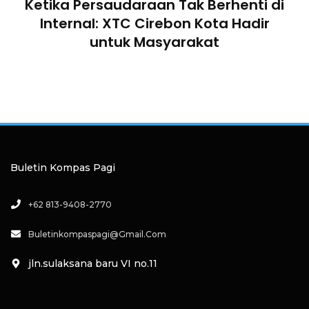
Ketika Persaudaraan Tak Berhenti di
n
Internal: XTC Cirebon Kota Hadir
untuk Masyarakat
an
a
Buletin Kompas Pagi
+62 813-9408-2770
Buletinkompaspagi@gmail.com
jln.sulaksana baru VI no.11