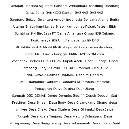
Te
BAR
Kertajati
Bandara Ngloram
Bandara Wiriadinata
bandung
Bandung
giri
Barat
Banjir
BANK BJB
Banten
BAZNAZ
BAZNAZ
tirta
Bandung
Bekasi
Belantara Ampuh Indonesia
Bencana Alama
Berita
Utama
Bhabinkamtibmas
Bhabinkamtibmas Polsek Patean
Bibir
Sumbing
BIN
Biro Jasa PT Gema Airlangga Group
BJB Cabang
Tasikmalaya
BJB Unit Rancabango
BK DPD
ab
RI
BkkBn
BKSDA
BNPB
BNSP
Bogor
BPD Kabupaten Bandung
Barat
BPJS Luwuk Banggai
BPKP
BPN
BPOM Kota
Pontianak
Brebes
BUMD
BUMN
Bupati Aceh
Bupati Cilacap
Bupati
baran
Sampang
Cianjur
Covid-19
CTKI
Curanmor
CV MU
CV
NAP
CVNAP
Dalmas
DAMKAR
Dandim
Dandim
uruan
0509
danlanud
Danramil
Danramil 01 Tambun
Danramil
dang
Pebayuran
Darya Dugina
Daur Ulang
ruh
Sampah
DBD
DEMAK
Demo
Demplot Bios 44
Depok
Deputi II Staf
KADES
Presiden
Desa Binaan
Desa Body
Desa Cicangkang Girang
desa
cihikeu
Desa Cilaku
Desa Citalem
Desa Girimukti
Desa Jawa
Polda
Tongah
Desa Kuala Tanjung
Desa Mattiro Dolangeng
Desa
da
Mukapayung
Desa Nanggerang
Desa Sukamanah
Dewan Pers
Dinal