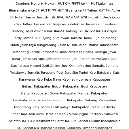
Sat
Dominos
Honorer
Hukum
HUT GM FKPPI ke 44
HUT Lalulintas
Bhayangkara ke 67
HUT RI 77
HUT RI yang ke 77 Tahun
HUT TNI AL ke
i
77
Hutan Taman Industri
IBE
IKAL
IKAMAJA
IKNI
IndoBuildTech Expo
2022
Inflasi
Inspektorat
Inspirasi
intelektual
Investasi
Investasi
itu
Bodong
IP3N Provinsi Bali
IPAM Cikalong
IPEDA
IPM KALBAR
Irjen
 Al
Ferdy Sambo
ITB
Jajang Kurniawan
Jakarta
JAKPUS
jalan binong
kulon
jalan raya bungbulang
Jalan Rusak
Jalan Utama
Jalasenastri
Ketapang
Jambi
Jamsostek
Jasa Perizinan Usaha
Jasinga
jawa
barat
jembatan rupit
jembatan titian (jeti)
Johar
JokowiDodo
Judi
Kasino Luar Negeri
Judi Online
Judi Online Kasino
Jurnalis
Jurnalis
ang
Pokdarwis
Jurnalis Teropong Post
Juru Situ Parigi
Kab. Batubara
Kab.
rang
Karawang
Kab. Kubu Raya
Kabinet Indonesia
Kabupaten
Bekasi
Kabupaten Bogor
Kabupaten Buol
Kabupaten
gan
Garut
Kabupaten Gowa
Kabupaten Kendal
Kabupaten
g
TNI
Lembata
Kabupaten Simalungun
Kabupaten Subang
Kabupaten
Tangerang
Kabupaten Tasikmalaya
Kabupaten Tolitoli
Kadisdik
ijab
Jabar
Kadisdik Jawa Barat
Kadisdik Simalungun
Kadisdik Sulawesi
us
Selatan
KALBAR
Kalimantan Barat
KALTIM
Kantor Hukum Ilhammudin
ng
SH
Kantor RW
Kapolda Kalbar
Kapolres Sampang
Kapolres