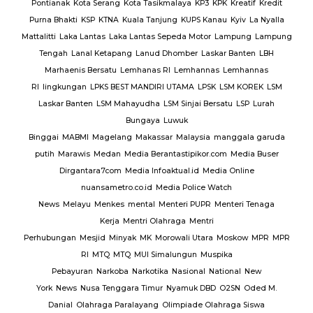
Pontianak
Kota Serang
Kota Tasikmalaya
KP3
KPK
Kreatif
Kredit
Purna Bhakti
KSP
KTNA
Kuala Tanjung
KUPS Kanau
Kyiv
La Nyalla
Mattalitti
Laka Lantas
Laka Lantas Sepeda Motor
Lampung
Lampung
Tengah
Lanal Ketapang
Lanud Dhomber
Laskar Banten
LBH
Marhaenis Bersatu
Lemhanas RI
Lemhannas
Lemhannas
RI
lingkungan
LPKS BEST MANDIRI UTAMA
LPSK
LSM KOREK
LSM
Laskar Banten
LSM Mahayudha
LSM Sinjai Bersatu
LSP
Lurah
Bungaya
Luwuk
Binggai
MABMI
Magelang
Makassar
Malaysia
manggala garuda
putih
Marawis
Medan
Media Berantastipikor.com
Media Buser
Dirgantara7com
Media Infoaktual.id
Media Online
nuansametro.co.id
Media Police Watch
News
Melayu
Menkes
mental
Menteri PUPR
Menteri Tenaga
Kerja
Mentri Olahraga
Mentri
Perhubungan
Mesjid
Minyak
MK
Morowali Utara
Moskow
MPR
MPR
RI
MTQ
MTQ
MUI Simalungun
Muspika
Pebayuran
Narkoba
Narkotika
Nasional
National
New
York
News
Nusa Tenggara Timur
Nyamuk DBD
O2SN
Oded M.
Danial
Olahraga Paralayang
Olimpiade Olahraga Siswa