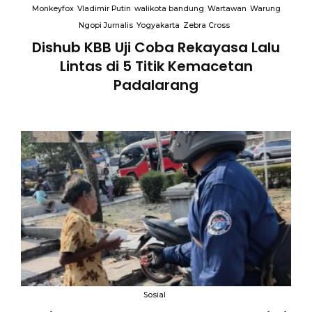
Monkeyfox
Vladimir Putin
walikota bandung
Wartawan
Warung
Ngopi Jurnalis
Yogyakarta
Zebra Cross
Dishub KBB Uji Coba Rekayasa Lalu
Lintas di 5 Titik Kemacetan
Padalarang
an
Sosial
B