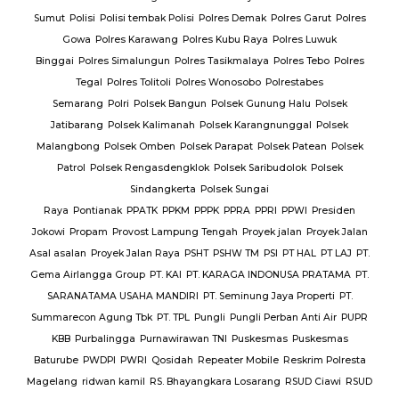
Sumut
Polisi
Polisi tembak Polisi
Polres Demak
Polres Garut
Polres
Gowa
Polres Karawang
Polres Kubu Raya
Polres Luwuk
Binggai
Polres Simalungun
Polres Tasikmalaya
Polres Tebo
Polres
Tegal
Polres Tolitoli
Polres Wonosobo
Polrestabes
Semarang
Polri
Polsek Bangun
Polsek Gunung Halu
Polsek
Jatibarang
Polsek Kalimanah
Polsek Karangnunggal
Polsek
Malangbong
Polsek Omben
Polsek Parapat
Polsek Patean
Polsek
Patrol
Polsek Rengasdengklok
Polsek Saribudolok
Polsek
Sindangkerta
Polsek Sungai
Raya
Pontianak
PPATK
PPKM
PPPK
PPRA
PPRI
PPWI
Presiden
Jokowi
Propam
Provost Lampung Tengah
Proyek jalan
Proyek Jalan
Asal asalan
Proyek Jalan Raya
PSHT
PSHW TM
PSI
PT HAL
PT LAJ
PT.
Gema Airlangga Group
PT. KAI
PT. KARAGA INDONUSA PRATAMA
PT.
SARANATAMA USAHA MANDIRI
PT. Seminung Jaya Properti
PT.
Summarecon Agung Tbk
PT. TPL
Pungli
Pungli Perban Anti Air
PUPR
KBB
Purbalingga
Purnawirawan TNI
Puskesmas
Puskesmas
Baturube
PWDPI
PWRI
Qosidah
Repeater Mobile
Reskrim Polresta
Magelang
ridwan kamil
RS. Bhayangkara Losarang
RSUD Ciawi
RSUD