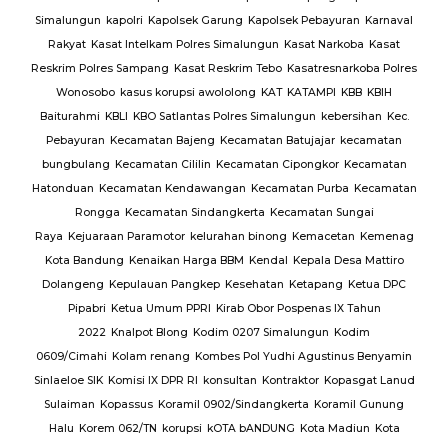
Simalungun
kapolri
Kapolsek Garung
Kapolsek Pebayuran
Karnaval
an
Rakyat
Kasat Intelkam Polres Simalungun
Kasat Narkoba
Kasat
Reskrim Polres Sampang
Kasat Reskrim Tebo
Kasatresnarkoba Polres
uk
Wonosobo
kasus korupsi awololong
KAT
KATAMPI
KBB
KBIH
Baiturahmi
KBLI
KBO Satlantas Polres Simalungun
kebersihan
Kec.
Pebayuran
Kecamatan Bajeng
Kecamatan Batujajar
kecamatan
bungbulang
Kecamatan Cililin
Kecamatan Cipongkor
Kecamatan
Hatonduan
Kecamatan Kendawangan
Kecamatan Purba
Kecamatan
Rongga
Kecamatan Sindangkerta
Kecamatan Sungai
Raya
Kejuaraan Paramotor
kelurahan binong
Kemacetan
Kemenag
Kota Bandung
Kenaikan Harga BBM
Kendal
Kepala Desa Mattiro
Dolangeng
Kepulauan Pangkep
Kesehatan
Ketapang
Ketua DPC
Pipabri
Ketua Umum PPRI
Kirab Obor Pospenas IX Tahun
2022
Knalpot Blong
Kodim 0207 Simalungun
Kodim
0609/Cimahi
Kolam renang
Kombes Pol Yudhi Agustinus Benyamin
Sinlaeloe SIK
Komisi IX DPR RI
konsultan
Kontraktor
Kopasgat Lanud
Sulaiman
Kopassus
Koramil 0902/Sindangkerta
Koramil Gunung
Halu
Korem 062/TN
korupsi
kOTA bANDUNG
Kota Madiun
Kota