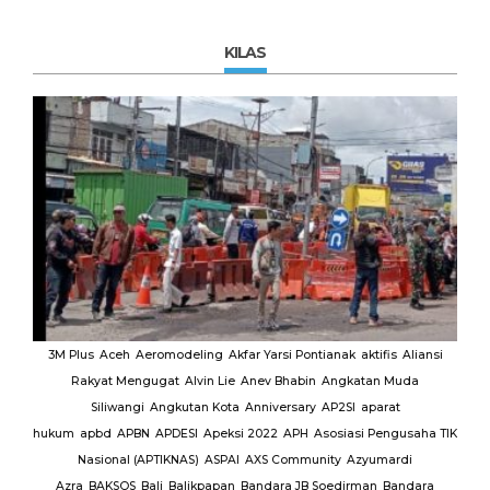
KILAS
MUI
3M Plus
Aceh
Aeromodeling
Akfar Yarsi Pontianak
aktifis
Aliansi
Rakyat Mengugat
Alvin Lie
Anev Bhabin
Angkatan Muda
Ut
Siliwangi
Angkutan Kota
Anniversary
AP2SI
aparat
M.
hukum
apbd
APBN
APDESI
Apeksi 2022
APH
Asosiasi Pengusaha TIK
K
Nasional (APTIKNAS)
ASPAI
AXS Community
Azyumardi
D
rmas
Azra
BAKSOS
Bali
Balikpapan
Bandara JB Soedirman
Bandara