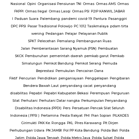
Nasional
Opini
Organisasi Pensiunan TNI
Ormas
Ormas AMS
Ormas
FKPPI
Ormas Ilegal
Ormas Lasqi
Ormas PSI
P2IP KANWIL JABAR
I
Paduan Suara
Palembang
pandemi covid-19
Pantura
Pasanggiri
DPC PPSI
Pasar Tradisional Polowijo
PC 1012 Tasikmalaya
pdam tirta
wening
Pedangan
Pelajar
Pelayanan Publik
SPKT
Pelecehan
Pemalang
Pembangunan Ruas
Jalan
Pemberantasan Sarang Nyamuk (PSN)
Pembuatan
SKCK
Pembunuhan
pemerintah daerah
pemkab garut
Pemkab
Simalungun
Pemkot Bandung
Pemkot Serang
Pemuda
Beprestasi
Pemukulan
Pencairan Dana
Fiktif
Pencurian
Pendidikan
penganiayaan
Penggelapan
Pengibaran
Bendera Bawah Laut
penyandang cacat
penyandang
disabilitas
Pepabri
Pepabri Kabupaten Bekasi
Perempuan
Perguruan
Silat
Perhutani
Perhutani Datar nangka
Perkumpulan Penyandang
Disabilitas Indonesia (PPDI)
Pers
Persatuan Pencak Silat Seluruh
Indonesia ( PPSI )
Pertamina
Pesta Rakyat
PHI
Pian Sopian
PILKADES
Girimukti
PKK Ke. Rongga
PKL
Plres Karawang
Plt Dirjen
Perhubungan Udara
PN JAMBI
Pol PP Kota Bandung
Polda Bali
Polda
Jatim
Polda Jawa Tengah
Polda Metro Jaya
Polda Sulsel
Polda