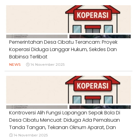
Pemerintahan Desa Cibatu Terancam: Proyek
Koperasi Diduga Langgar Hukum, Sekdes Dan
Babinsa Terlibat
NEWS
14 November 2025
Kontroversi Alih Fungsi Lapangan Sepak Bola Di
Desa Cibatu Mencuat: Diduga Ada Pemalsuan
Tanda Tangan, Tekanan Oknum Aparat, Dan
Keterlibatan Sekretaris Desa
14 November 2025