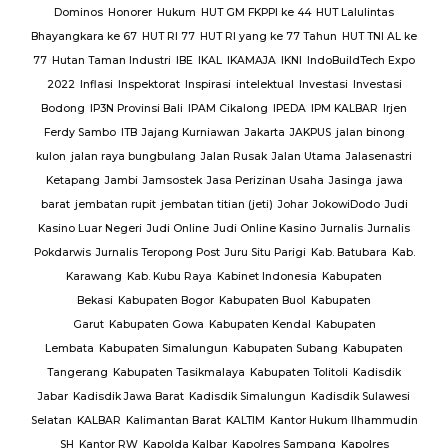
Sat
Dominos
Honorer
Hukum
HUT GM FKPPI ke 44
HUT Lalulintas
Bhayangkara ke 67
HUT RI 77
HUT RI yang ke 77 Tahun
HUT TNI AL ke
i
77
Hutan Taman Industri
IBE
IKAL
IKAMAJA
IKNI
IndoBuildTech Expo
2022
Inflasi
Inspektorat
Inspirasi
intelektual
Investasi
Investasi
itu
Bodong
IP3N Provinsi Bali
IPAM Cikalong
IPEDA
IPM KALBAR
Irjen
 Al
Ferdy Sambo
ITB
Jajang Kurniawan
Jakarta
JAKPUS
jalan binong
kulon
jalan raya bungbulang
Jalan Rusak
Jalan Utama
Jalasenastri
Ketapang
Jambi
Jamsostek
Jasa Perizinan Usaha
Jasinga
jawa
barat
jembatan rupit
jembatan titian (jeti)
Johar
JokowiDodo
Judi
Kasino Luar Negeri
Judi Online
Judi Online Kasino
Jurnalis
Jurnalis
ang
Pokdarwis
Jurnalis Teropong Post
Juru Situ Parigi
Kab. Batubara
Kab.
rang
Karawang
Kab. Kubu Raya
Kabinet Indonesia
Kabupaten
Bekasi
Kabupaten Bogor
Kabupaten Buol
Kabupaten
gan
Garut
Kabupaten Gowa
Kabupaten Kendal
Kabupaten
g
TNI
Lembata
Kabupaten Simalungun
Kabupaten Subang
Kabupaten
Tangerang
Kabupaten Tasikmalaya
Kabupaten Tolitoli
Kadisdik
ijab
Jabar
Kadisdik Jawa Barat
Kadisdik Simalungun
Kadisdik Sulawesi
us
Selatan
KALBAR
Kalimantan Barat
KALTIM
Kantor Hukum Ilhammudin
ng
SH
Kantor RW
Kapolda Kalbar
Kapolres Sampang
Kapolres