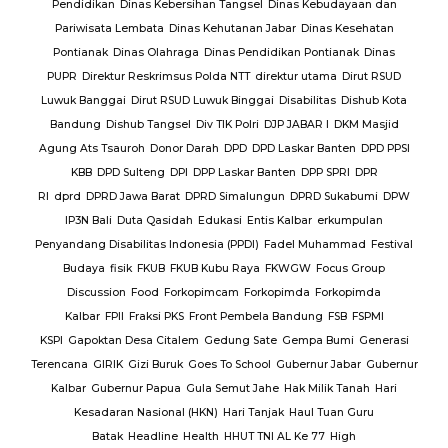
lres
Pendidikan
Dinas Kebersihan Tangsel
Dinas Kebudayaan dan
Pariwisata Lembata
Dinas Kehutanan Jabar
Dinas Kesehatan
lres
Pontianak
Dinas Olahraga
Dinas Pendidikan Pontianak
Dinas
PUPR
Direktur Reskrimsus Polda NTT
direktur utama
Dirut RSUD
k
Luwuk Banggai
Dirut RSUD Luwuk Binggai
Disabilitas
Dishub Kota
k
Bandung
Dishub Tangsel
Div TIK Polri
DJP JABAR I
DKM Masjid
lsek
Agung Ats Tsauroh
Donor Darah
DPD
DPD Laskar Banten
DPD PPSI
KBB
DPD Sulteng
DPI
DPP Laskar Banten
DPP SPRI
DPR
RI
dprd
DPRD Jawa Barat
DPRD Simalungun
DPRD Sukabumi
DPW
en
IP3N Bali
Duta Qasidah
Edukasi
Entis Kalbar
erkumpulan
Jalan
Penyandang Disabilitas Indonesia (PPDI)
Fadel Muhammad
Festival
AJ
PT.
Budaya
fisik
FKUB
FKUB Kubu Raya
FKWGW
Focus Group
A
PT.
Discussion
Food
Forkopimcam
Forkopimda
Forkopimda
T.
Kalbar
FPII
Fraksi PKS
Front Pembela Bandung
FSB
FSPMI
PUPR
KSPI
Gapoktan Desa Citalem
Gedung Sate
Gempa Bumi
Generasi
s
Terencana
GIRIK
Gizi Buruk
Goes To School
Gubernur Jabar
Gubernur
esta
Kalbar
Gubernur Papua
Gula Semut Jahe
Hak Milik Tanah
Hari
RSUD
Kesadaran Nasional (HKN)
Hari Tanjak
Haul Tuan Guru
Batak
Headline
Health
HHUT TNI AL Ke 77
High