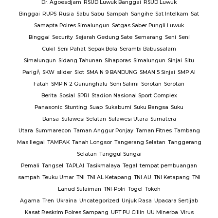
Dr. Agoesdjam
RSUD Luwuk Banggai
RSUD Luwuk
Binggai
RUPS
Rusia
Sabu Sabu
Sampah
Sangihe
Sat Intelkam
Sat
Samapta Polres Simalungun
Satgas Saber Pungli Luwuk
Binggai
Security
Sejarah Gedung Sate
Semarang
Seni
Seni
Cukil
Seni Pahat
Sepak Bola
Serambi Babussalam
Simalungun
Sidang Tahunan
Sihaporas
Simalungun
Sinjai
Situ
Parigi\
SKW
slider
Slot
SMA N 9 BANDUNG
SMAN 5 Sinjai
SMP Al
Fatah
SMP N 2 Gununghalu
Soni Salimi
Sorotan
Sorotan
Berita
Sosial
SPRI
Stadion Nasional Sport Complex
Panasonic
Stunting
Suap
Sukabumi
Suku Bangsa
Suku
Bansa
Sulawesi Selatan
Sulawesi Utara
Sumatera
Utara
Summarecon
Taman Anggur Ponjay
Taman Fitnes
Tambang
Mas Ilegal
TAMPAK
Tanah Longsor
Tangerang Selatan
Tanggerang
Selatan
Tanggul Sungai
Pemali
Tangsel
TAPLAI
Tasikmalaya
Tegal
tempat pembuangan
sampah
Teuku Umar
TNI
TNI AL Ketapang
TNI AU
TNI Ketapang
TNI
Lanud Sulaiman
TNI-Polri
Togel
Tokoh
Agama
Tren
Ukraina
Uncategorized
Unjuk Rasa
Upacara Sertijab
Kasat Reskrim Polres Sampang
UPT PU Cillin
UU Minerba
Virus