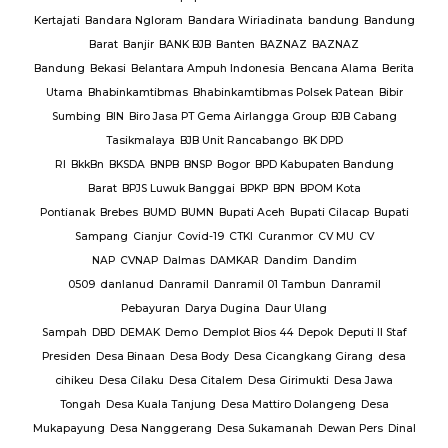
Te
BAR
Kertajati
Bandara Ngloram
Bandara Wiriadinata
bandung
Bandung
giri
Barat
Banjir
BANK BJB
Banten
BAZNAZ
BAZNAZ
tirta
Bandung
Bekasi
Belantara Ampuh Indonesia
Bencana Alama
Berita
Utama
Bhabinkamtibmas
Bhabinkamtibmas Polsek Patean
Bibir
Sumbing
BIN
Biro Jasa PT Gema Airlangga Group
BJB Cabang
Tasikmalaya
BJB Unit Rancabango
BK DPD
ab
RI
BkkBn
BKSDA
BNPB
BNSP
Bogor
BPD Kabupaten Bandung
Barat
BPJS Luwuk Banggai
BPKP
BPN
BPOM Kota
Pontianak
Brebes
BUMD
BUMN
Bupati Aceh
Bupati Cilacap
Bupati
baran
Sampang
Cianjur
Covid-19
CTKI
Curanmor
CV MU
CV
NAP
CVNAP
Dalmas
DAMKAR
Dandim
Dandim
uruan
0509
danlanud
Danramil
Danramil 01 Tambun
Danramil
dang
Pebayuran
Darya Dugina
Daur Ulang
ruh
Sampah
DBD
DEMAK
Demo
Demplot Bios 44
Depok
Deputi II Staf
KADES
Presiden
Desa Binaan
Desa Body
Desa Cicangkang Girang
desa
cihikeu
Desa Cilaku
Desa Citalem
Desa Girimukti
Desa Jawa
Polda
Tongah
Desa Kuala Tanjung
Desa Mattiro Dolangeng
Desa
da
Mukapayung
Desa Nanggerang
Desa Sukamanah
Dewan Pers
Dinal