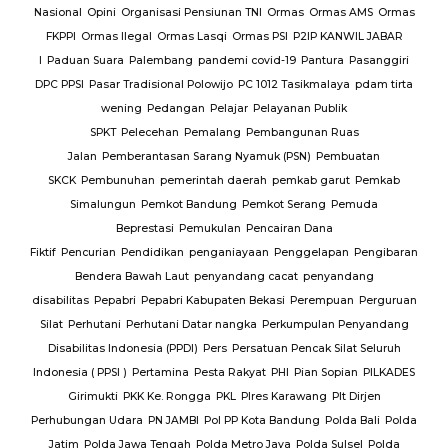
Nasional
Opini
Organisasi Pensiunan TNI
Ormas
Ormas AMS
Ormas
FKPPI
Ormas Ilegal
Ormas Lasqi
Ormas PSI
P2IP KANWIL JABAR
I
Paduan Suara
Palembang
pandemi covid-19
Pantura
Pasanggiri
DPC PPSI
Pasar Tradisional Polowijo
PC 1012 Tasikmalaya
pdam tirta
wening
Pedangan
Pelajar
Pelayanan Publik
SPKT
Pelecehan
Pemalang
Pembangunan Ruas
Jalan
Pemberantasan Sarang Nyamuk (PSN)
Pembuatan
SKCK
Pembunuhan
pemerintah daerah
pemkab garut
Pemkab
Simalungun
Pemkot Bandung
Pemkot Serang
Pemuda
Beprestasi
Pemukulan
Pencairan Dana
Fiktif
Pencurian
Pendidikan
penganiayaan
Penggelapan
Pengibaran
Bendera Bawah Laut
penyandang cacat
penyandang
disabilitas
Pepabri
Pepabri Kabupaten Bekasi
Perempuan
Perguruan
Silat
Perhutani
Perhutani Datar nangka
Perkumpulan Penyandang
Disabilitas Indonesia (PPDI)
Pers
Persatuan Pencak Silat Seluruh
Indonesia ( PPSI )
Pertamina
Pesta Rakyat
PHI
Pian Sopian
PILKADES
Girimukti
PKK Ke. Rongga
PKL
Plres Karawang
Plt Dirjen
Perhubungan Udara
PN JAMBI
Pol PP Kota Bandung
Polda Bali
Polda
Jatim
Polda Jawa Tengah
Polda Metro Jaya
Polda Sulsel
Polda