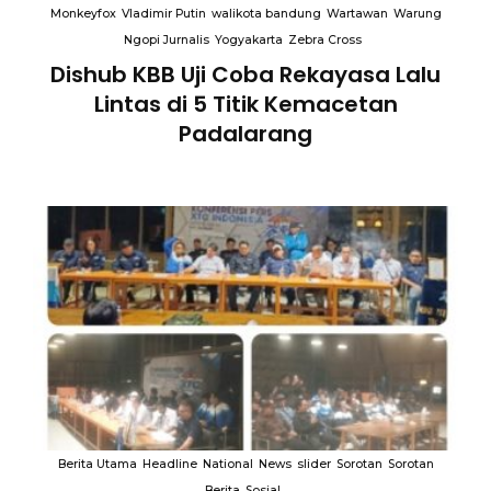
Monkeyfox
Vladimir Putin
walikota bandung
Wartawan
Warung
Ngopi Jurnalis
Yogyakarta
Zebra Cross
Dishub KBB Uji Coba Rekayasa Lalu
Lintas di 5 Titik Kemacetan
Padalarang
an
Berita Utama
Headline
National
News
slider
Sorotan
Sorotan
B
Berita
Sosial