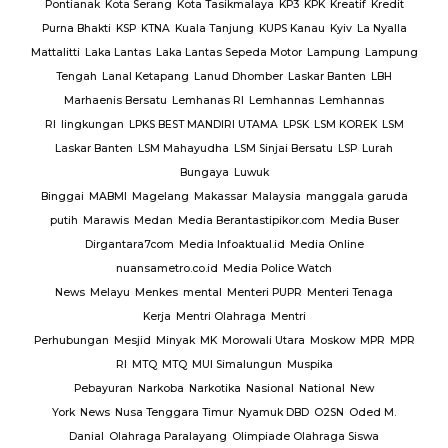
Pontianak
Kota Serang
Kota Tasikmalaya
KP3
KPK
Kreatif
Kredit
Purna Bhakti
KSP
KTNA
Kuala Tanjung
KUPS Kanau
Kyiv
La Nyalla
Mattalitti
Laka Lantas
Laka Lantas Sepeda Motor
Lampung
Lampung
Tengah
Lanal Ketapang
Lanud Dhomber
Laskar Banten
LBH
Marhaenis Bersatu
Lemhanas RI
Lemhannas
Lemhannas
RI
lingkungan
LPKS BEST MANDIRI UTAMA
LPSK
LSM KOREK
LSM
Laskar Banten
LSM Mahayudha
LSM Sinjai Bersatu
LSP
Lurah
Bungaya
Luwuk
Binggai
MABMI
Magelang
Makassar
Malaysia
manggala garuda
putih
Marawis
Medan
Media Berantastipikor.com
Media Buser
Dirgantara7com
Media Infoaktual.id
Media Online
nuansametro.co.id
Media Police Watch
News
Melayu
Menkes
mental
Menteri PUPR
Menteri Tenaga
Kerja
Mentri Olahraga
Mentri
Perhubungan
Mesjid
Minyak
MK
Morowali Utara
Moskow
MPR
MPR
RI
MTQ
MTQ
MUI Simalungun
Muspika
Pebayuran
Narkoba
Narkotika
Nasional
National
New
York
News
Nusa Tenggara Timur
Nyamuk DBD
O2SN
Oded M.
Danial
Olahraga Paralayang
Olimpiade Olahraga Siswa