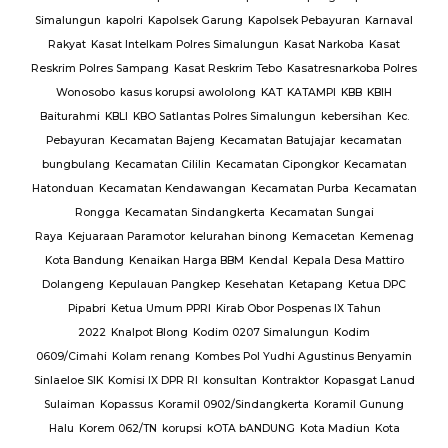
Simalungun
kapolri
Kapolsek Garung
Kapolsek Pebayuran
Karnaval
an
Rakyat
Kasat Intelkam Polres Simalungun
Kasat Narkoba
Kasat
Reskrim Polres Sampang
Kasat Reskrim Tebo
Kasatresnarkoba Polres
uk
Wonosobo
kasus korupsi awololong
KAT
KATAMPI
KBB
KBIH
Baiturahmi
KBLI
KBO Satlantas Polres Simalungun
kebersihan
Kec.
Pebayuran
Kecamatan Bajeng
Kecamatan Batujajar
kecamatan
bungbulang
Kecamatan Cililin
Kecamatan Cipongkor
Kecamatan
Hatonduan
Kecamatan Kendawangan
Kecamatan Purba
Kecamatan
Rongga
Kecamatan Sindangkerta
Kecamatan Sungai
Raya
Kejuaraan Paramotor
kelurahan binong
Kemacetan
Kemenag
Kota Bandung
Kenaikan Harga BBM
Kendal
Kepala Desa Mattiro
Dolangeng
Kepulauan Pangkep
Kesehatan
Ketapang
Ketua DPC
Pipabri
Ketua Umum PPRI
Kirab Obor Pospenas IX Tahun
2022
Knalpot Blong
Kodim 0207 Simalungun
Kodim
0609/Cimahi
Kolam renang
Kombes Pol Yudhi Agustinus Benyamin
Sinlaeloe SIK
Komisi IX DPR RI
konsultan
Kontraktor
Kopasgat Lanud
Sulaiman
Kopassus
Koramil 0902/Sindangkerta
Koramil Gunung
Halu
Korem 062/TN
korupsi
kOTA bANDUNG
Kota Madiun
Kota