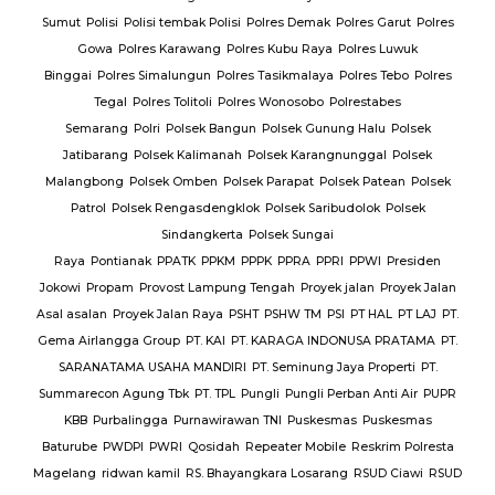
Sumut
Polisi
Polisi tembak Polisi
Polres Demak
Polres Garut
Polres
Gowa
Polres Karawang
Polres Kubu Raya
Polres Luwuk
Binggai
Polres Simalungun
Polres Tasikmalaya
Polres Tebo
Polres
Tegal
Polres Tolitoli
Polres Wonosobo
Polrestabes
Semarang
Polri
Polsek Bangun
Polsek Gunung Halu
Polsek
Jatibarang
Polsek Kalimanah
Polsek Karangnunggal
Polsek
Malangbong
Polsek Omben
Polsek Parapat
Polsek Patean
Polsek
Patrol
Polsek Rengasdengklok
Polsek Saribudolok
Polsek
Sindangkerta
Polsek Sungai
Raya
Pontianak
PPATK
PPKM
PPPK
PPRA
PPRI
PPWI
Presiden
Jokowi
Propam
Provost Lampung Tengah
Proyek jalan
Proyek Jalan
Asal asalan
Proyek Jalan Raya
PSHT
PSHW TM
PSI
PT HAL
PT LAJ
PT.
Gema Airlangga Group
PT. KAI
PT. KARAGA INDONUSA PRATAMA
PT.
SARANATAMA USAHA MANDIRI
PT. Seminung Jaya Properti
PT.
Summarecon Agung Tbk
PT. TPL
Pungli
Pungli Perban Anti Air
PUPR
KBB
Purbalingga
Purnawirawan TNI
Puskesmas
Puskesmas
Baturube
PWDPI
PWRI
Qosidah
Repeater Mobile
Reskrim Polresta
Magelang
ridwan kamil
RS. Bhayangkara Losarang
RSUD Ciawi
RSUD