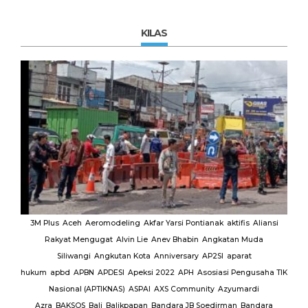
KILAS
MUI
3M Plus
Aceh
Aeromodeling
Akfar Yarsi Pontianak
aktifis
Aliansi
Rakyat Mengugat
Alvin Lie
Anev Bhabin
Angkatan Muda
Ut
Siliwangi
Angkutan Kota
Anniversary
AP2SI
aparat
M.
hukum
apbd
APBN
APDESI
Apeksi 2022
APH
Asosiasi Pengusaha TIK
K
Nasional (APTIKNAS)
ASPAI
AXS Community
Azyumardi
D
rmas
Azra
BAKSOS
Bali
Balikpapan
Bandara JB Soedirman
Bandara