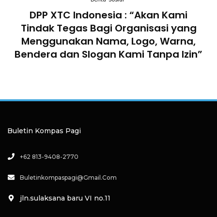
an
DPP XTC Indonesia : “Akan Kami
Tindak Tegas Bagi Organisasi yang
D
lam
Menggunakan Nama, Logo, Warna,
Te
Bendera dan Slogan Kami Tanpa Izin”
Buletin Kompas Pagi
+62 813-9408-2770
Buletinkompaspagi@gmail.com
jln.sulaksana baru VI no.11