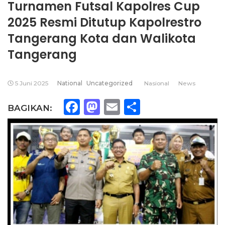
Turnamen Futsal Kapolres Cup
2025 Resmi Ditutup Kapolrestro
Tangerang Kota dan Walikota
Tangerang
5 Juni 2025
National
Uncategorized
Nasional
News
Facebook
Mastodon
Email
Share
BAGIKAN: