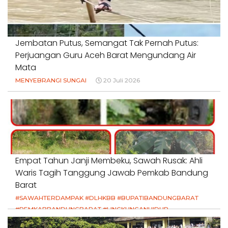
Jembatan Putus, Semangat Tak Pernah Putus:
Perjuangan Guru Aceh Barat Mengundang Air
Mata
MENYEBRANGI SUNGAI
20 Juli 2026
Empat Tahun Janji Membeku, Sawah Rusak: Ahli
Waris Tagih Tanggung Jawab Pemkab Bandung
Barat
#SAWAHTERDAMPAK #DLHKBB #BUPATIBANDUNGBARAT
#PEMKABBANDUNGBARAT #LINGKUNGANHIDUP
#HAKPETANI #KEADILANUNTUKPETANI